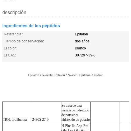
descripción
Ingredientes de los péptidos
Referencia::
Epitalon
Tiempo de conservación:
dos años
El color:
Blanco
El CAS:
307297-39-8
Epitalón / N-acetil Epitalón / N-acetil Epitalón Amidato
Se trata de una
mezcla de hidróxido
de potasio y
TRH, tiroliberina
24305-27-9
hidróxido de potasio
H-Phe-Ile-Asp-Pro-
Glu-Leu-Gln-Arg-