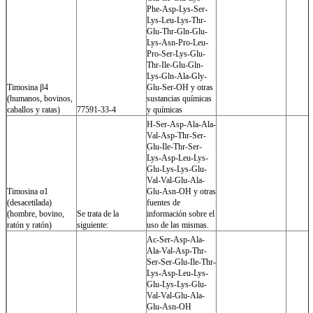
Phe-Asp-Lys-Ser-
Lys-Leu-Lys-Thr-
Glu-Thr-Gln-Glu-
Lys-Asn-Pro-Leu-
Pro-Ser-Lys-Glu-
Thr-Ile-Glu-Gln-
Lys-Gln-Ala-Gly-
Timosina β4
Glu-Ser-OH y otras
(humanos, bovinos,
sustancias químicas
caballos y ratas)
77591-33-4
y químicas
H-Ser-Asp-Ala-Ala-
Val-Asp-Thr-Ser-
Glu-Ile-Thr-Ser-
Lys-Asp-Leu-Lys-
Glu-Lys-Lys-Glu-
Val-Val-Glu-Ala-
Timosina α1
Glu-Asn-OH y otras
(desacetilada)
fuentes de
(hombre, bovino,
Se trata de la
información sobre el
ratón y ratón)
siguiente:
uso de las mismas.
Ac-Ser-Asp-Ala-
Ala-Val-Asp-Thr-
Ser-Ser-Glu-Ile-Thr-
Lys-Asp-Leu-Lys-
Glu-Lys-Lys-Glu-
Val-Val-Glu-Ala-
Glu-Asn-OH