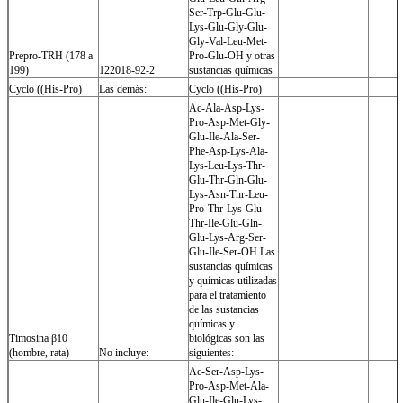
Ser-Trp-Glu-Glu-
Lys-Glu-Gly-Glu-
Gly-Val-Leu-Met-
Prepro-TRH (178 a
Pro-Glu-OH y otras
199)
122018-92-2
sustancias químicas
Cyclo ((His-Pro)
Las demás:
Cyclo ((His-Pro)
Ac-Ala-Asp-Lys-
Pro-Asp-Met-Gly-
Glu-Ile-Ala-Ser-
Phe-Asp-Lys-Ala-
Lys-Leu-Lys-Thr-
Glu-Thr-Gln-Glu-
Lys-Asn-Thr-Leu-
Pro-Thr-Lys-Glu-
Thr-Ile-Glu-Gln-
Glu-Lys-Arg-Ser-
Glu-Ile-Ser-OH Las
sustancias químicas
y químicas utilizadas
para el tratamiento
de las sustancias
químicas y
Timosina β10
biológicas son las
(hombre, rata)
No incluye:
siguientes:
Ac-Ser-Asp-Lys-
Pro-Asp-Met-Ala-
Glu-Ile-Glu-Lys-