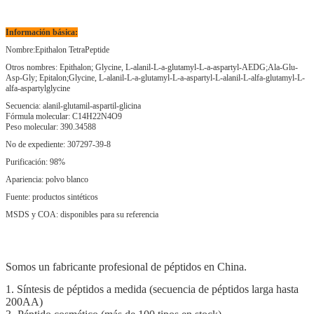
Información básica:
Nombre:Epithalon TetraPeptide
Otros nombres: Epithalon; Glycine, L-alanil-L-a-glutamyl-L-a-aspartyl-AEDG;Ala-Glu-
Asp-Gly; Epitalon;Glycine, L-alanil-L-a-glutamyl-L-a-aspartyl-L-alanil-L-alfa-glutamyl-L-
alfa-aspartylglycine
Secuencia: alanil-glutamil-aspartil-glicina
Fórmula molecular: C14H22N4O9
Peso molecular: 390.34588
No de expediente: 307297-39-8
Purificación: 98%
Apariencia: polvo blanco
Fuente: productos sintéticos
MSDS y COA: disponibles para su referencia
Somos un fabricante profesional de péptidos en China.
1. Síntesis de péptidos a medida (secuencia de péptidos larga hasta
200AA)