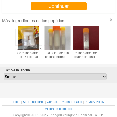
Continuar
Ingredientes de los péptidos
Más
ro de la
Pentadecapéptido
Acetato de
Sustancia de
precio com
ca de
de color blanco
oxitocina de alta
color blanco de
de venta c
s Polvo
bpc-157 con alta
calidad,hormona
buena calidad P
N-acetil 
co de
pureza de fábrica
oxitocina y
(2-11),CAS
Semax 
o (Glu-
china confiable
oxitocina sintética
53749-61-4 de
liofiliz
p)
de color blanco
Youngshe Chem
fábrica c
Cambie la lengua
alta ca
Inicio
|
Sobre nosotros
|
Contacto
|
Mapa del Sitio
|
Privacy Policy
Visión de escritorio
Copyright © 2017 - 2025 Chengdu YoungShe Chemical Co., Ltd.