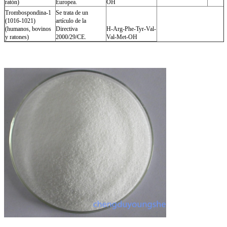
ratón)
Europea.
OH
Trombospondina-1
Se trata de un
(1016-1021)
artículo de la
(humanos, bovinos
Directiva
H-Arg-Phe-Tyr-Val-
y ratones)
2000/29/CE.
Val-Met-OH