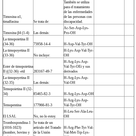
También se utiliza
para el tratamiento
de las enfermedades
Timosina α1,
de las personas con
timalfasina
Se trata de:
discapacidad.
Ac-Ser-Asp-Lys-
Timosina β4 (1-4)
Las demás:
Pro-OH
La timopoietina II
(34-36)
75958-14-4
H-Asp-Val-Tyr-OH
La timopoyetina II
H-Lys-Asp-Val-Tyr-
(33-36)
No incluye:
OH
H-Arg-Lys-Asp-
Ester de timopoietina
Val-Tyr-OEt y sus
II ((32-36) -etil
283167-49-7
derivados
La timopoyetina II
H-Arg-Lys-Asp-
(32-35)
Las demás:
Val-OH
Temopoietina II (32-
34)
85465-82-3
H-Arg-Lys-Asp-OH
H-Arg-Lys-Asp-
Temopentina
177966-81-3
Val-Tyr-OH
H-Leu-Ser-Ala-Leu-
El LSAL
No, no lo estoy.
OH
Trombospondina-1
Se trata de un
(1016-1023)
artículo del Tratado
H-Arg-Phe-Tyr-Val-
(hombre, bovino y
de la Unión
Val-Met-Trp-Lys-