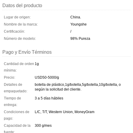
Datos del producto
Lugar de origen:
China.
Nombre de la marca:
Youngshe
Certificación:
/
Número de modelo:
98% Pureza
Pago y Envío Términos
Cantidad de orden
1g
mínima:
Precio:
USD50-5000/g
Detalles de
botella de plástico,1g/botella,5g/botella,10g/botella, o
según la solicitud del cliente.
empaquetado:
Tiempo de
3 a 5 días hábiles
entrega:
Condiciones de
L/C, T/T, Western Union, MoneyGram
pago:
Capacidad de la
300 g/mes
fuente: