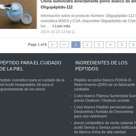
China suministra directamente polvo blanco de alt
Oligopéptido-112
Información sobre el producto Nombre: Oligopéptido-112 P
cosmética MSDS y COA: disponible Oligopéptido de Che
los ...
Leer más
2024-10-10 13:58:11
Page 1 of 8
|<
<<
1
2
3
4
5
6
PÉPTIDO PARA EL CUIDADO
INGREDIENTES DE LOS
DE LA PIEL
PÉPTIDOS
eptido cosmético para el cuidado de la
Péptido en polvo blanco FOXO4-D-
iel Acetil hexapéptido-38 para el
Retro-Inverso ((DRI) de un fabricante
grandamiento de los senos
confiable
Color blanco Fábrica Suministrar bu
precio Oxytocin / Oxytocin acetate
Color blanco Péptido personalizado
Deslorelina / Acetato de Deslorelina
para uso veterinario
precio competitivo de venta caliente 
acetil Semax y Semax polvo liofilizad
de fábrica china de alta calidad