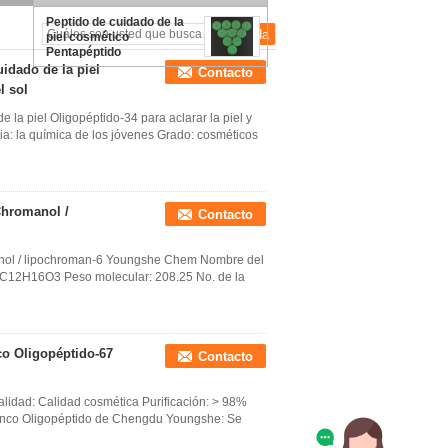
agrandamiento de los
senos
Peptido de cuidado de la
piel cosmético
Pentapéptido
Pentapéptido-52 CG-
idado de la piel
Contacto
defatida
l sol
 la piel Oligopéptido-34 para aclarar la piel y
ia: la química de los jóvenes Grado: cosméticos
Chromanol /
Contacto
nol / lipochroman-6 Youngshe Chem Nombre del
 C12H16O3 Peso molecular: 208.25 No. de la
co Oligopéptido-67
Contacto
lidad: Calidad cosmética Purificación: > 98%
blanco Oligopéptido de Chengdu Youngshe: Se