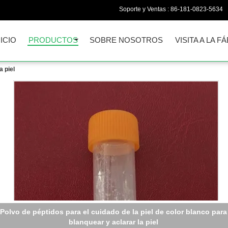
Soporte y Ventas :
86-181-0823-5634
NICIO
PRODUCTOS
SOBRE NOSOTROS
VISITA A LA F
a piel
Peptido para el cuidado de la piel cosmético en polvo blanco
Oligopéptido-68 con entrega rápida