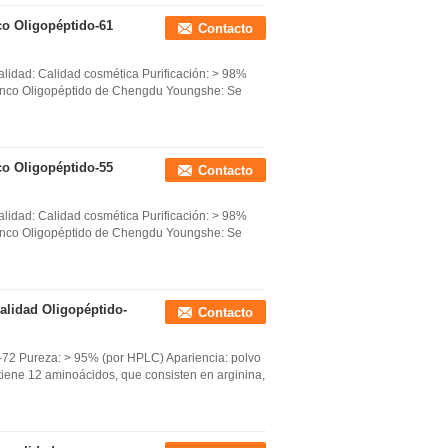
co Oligopéptido-61
Contacto
lidad: Calidad cosmética Purificación: > 98%
blanco Oligopéptido de Chengdu Youngshe: Se
co Oligopéptido-55
Contacto
lidad: Calidad cosmética Purificación: > 98%
blanco Oligopéptido de Chengdu Youngshe: Se
calidad Oligopéptido-
Contacto
-72 Pureza: > 95% (por HPLC) Apariencia: polvo
ntiene 12 aminoácidos, que consisten en arginina,