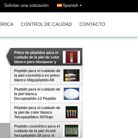
Solicitar una cotización
Spanish
ÁBRICA
CONTROL DE CALIDAD
CONTACTO
Polvo de péptidos para el
cuidado de la piel de color
blanco para blanquear y
aclarar la piel
Peptido para el cuidado de
la piel cosmético en polvo
blanco Oligopéptido-68
con entrega rápida
Peptido para el cuidado de
la piel blanca
Decapeptido-12 Peptido
cosmético para
blanqueamiento de la piel
Péptido para el cuidado de
la piel de color blanco
Tetrapeptídeo-30/Tego
Pep para blanqueamiento
de la piel
Peptido cosmético para el
cuidado de la piel Acetil
hexapéptido-38 para el