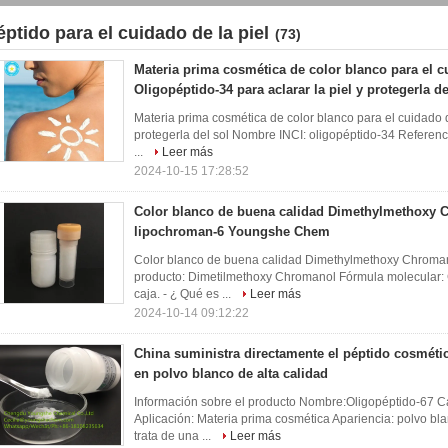
éptido para el cuidado de la piel
(73)
Materia prima cosmética de color blanco para el cu
Oligopéptido-34 para aclarar la piel y protegerla de
Materia prima cosmética de color blanco para el cuidado de
protegerla del sol Nombre INCI: oligopéptido-34 Referenc
...
Leer más
2024-10-15 17:28:52
Color blanco de buena calidad Dimethylmethoxy 
lipochroman-6 Youngshe Chem
Color blanco de buena calidad Dimethylmethoxy Chroma
producto: Dimetilmethoxy Chromanol Fórmula molecular:
caja. - ¿ Qué es ...
Leer más
2024-10-14 09:12:22
China suministra directamente el péptido cosméti
en polvo blanco de alta calidad
Información sobre el producto Nombre:Oligopéptido-67 Ca
Aplicación: Materia prima cosmética Apariencia: polvo 
trata de una ...
Leer más