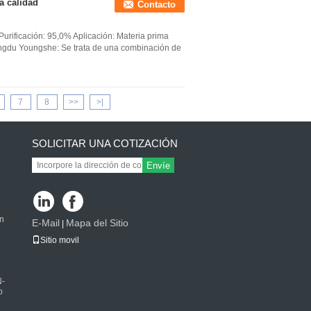
a calidad
Contacto
urificación: 95,0% Aplicación: Materia prima
ngdu Youngshe: Se trata de una combinación de
7
8
>>
>|
SOLICITAR UNA COTIZACIÓN
Envíe
en
E-Mail
Mapa del Sitio
|
Sitio movil
N-
o