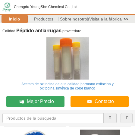
Chengdu YoungShe Chemical Co., Ltd
Inicio
Productos
Sobre nosotros
Visita a la fábrica
>>
Péptido antiarrugas
Calidad
proveedore
Acetato de oxitocina de alta calidad,hormona oxitocina y
oxitocina sintética de color blanco
Mejor Precio
Contacto