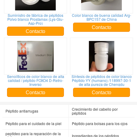
Suministro de fábrica de péptidos
Color blanco de buena calidad Arg-
Polvo blanco Prostamax (Lys-Glu-
BPC157 de China
Asp-Pro)
Contacto
Contacto
Senolíticos de color blanco de alta
Síntesis de péptidos de color blanco
calidad / péptido FOXO4 D-Retro-
Péptido YY (humano) /118997-30-1
Inverso
de alta pureza de Chengdu
Contacto
Contacto
Crecimiento del cabello por
Péptido antiarrugas
péptidos
Péptido para el cuidado de la piel
Péptido para bolsas para los ojos
peptídeo para la reparación de la
Ingredientes de los péptidos