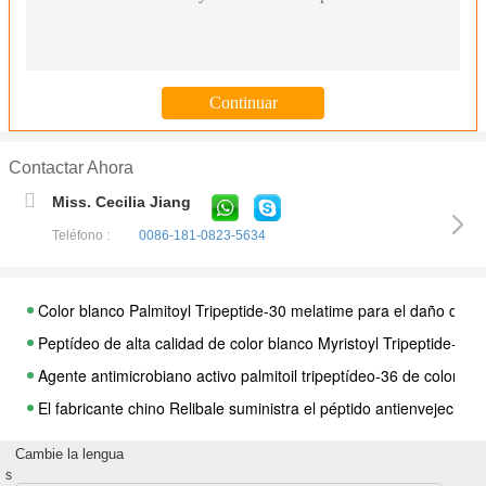
Contactar Ahora
Miss. Cecilia Jiang
Teléfono :
0086-181-0823-5634
Color blanco Palmitoyl Tripeptide-30 melatime para el daño del A
Peptídeo de alta calidad de color blanco Myristoyl Tripeptide-3
Agente antimicrobiano activo palmitoil tripeptídeo-36 de color
El fabricante chino Relibale suministra el péptido antienvejecim
Péptido para el cuidado de los ojos Color amarillo-blanco Haloxyl
Cambie la lengua
Venta caliente de color blanco Palmitoyl Tetrapeptide-3 Palmitoyl 
s