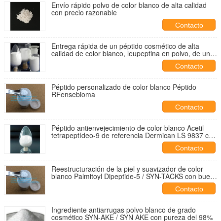
Envío rápido polvo de color blanco de alta calidad
con precio razonable
Contacto
Entrega rápida de un péptido cosmético de alta
calidad de color blanco, leupeptina en polvo, de un
fabricante confiable
Contacto
Péptido personalizado de color blanco Péptido
RFensebioma
Contacto
Péptido antienvejecimiento de color blanco Acetil
tetrapeptídeo-9 de referencia Dermican LS 9837 con
entrega rápida
Contacto
Reestructuración de la piel y suavizador de color
blanco Palmitoyl Dipeptide-5 / SYN-TACKS con buen
precio
Contacto
Ingrediente antiarrugas polvo blanco de grado
cosmético SYN-AKE / SYN AKE con pureza del 98%