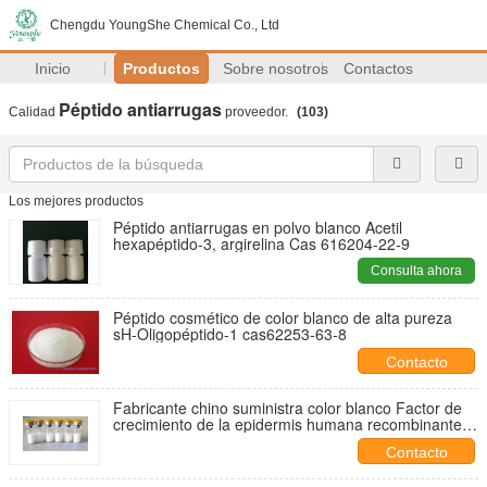
Chengdu YoungShe Chemical Co., Ltd
Inicio
Productos
Sobre nosotros
Contactos
Péptido antiarrugas
Calidad
proveedor.
(103)
Los mejores productos
Péptido antiarrugas en polvo blanco Acetil
hexapéptido-3, argirelina Cas 616204-22-9
Consulta ahora
Péptido cosmético de color blanco de alta pureza
sH-Oligopéptido-1 cas62253-63-8
Contacto
Fabricante chino suministra color blanco Factor de
crecimiento de la epidermis humana recombinante,
EGF
Contacto