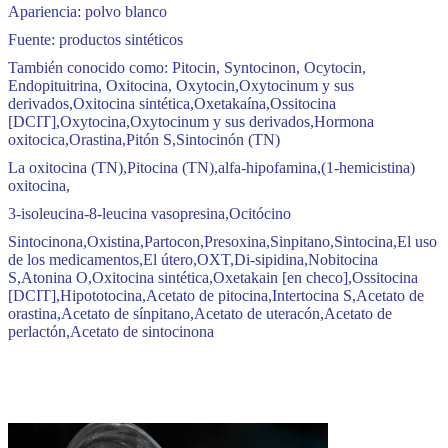
Apariencia: polvo blanco
Fuente: productos sintéticos
También conocido como: Pitocin, Syntocinon, Ocytocin,
Endopituitrina, Oxitocina, Oxytocin,
Oxytocinum y sus
derivados
,
Oxitocina sintética
,
Oxetakaína
,
Ossitocina
[DCIT]
,
Oxytocina
,
Oxytocinum y sus derivados
,
Hormona
oxitocica
,
Orastina
,
Pitón S
,
Sintocinón (TN)
La oxitocina (TN)
,
Pitocina (TN)
,
alfa-hipofamina
,
(1-hemicistina)
oxitocina
,
3-isoleucina-8-leucina vasopresina
,
Ocitócino
Sintocinona
,
Oxistina
,
Partocon
,
Presoxina
,
Sinpitano
,
Sintocina
,
El uso
de los medicamentos
,
El útero
,
OXT
,
Di-sipidina
,
Nobitocina
S
,
Atonina O
,
Oxitocina sintética
,
Oxetakain [en checo]
,
Ossitocina
[DCIT]
,
Hipototocina
,
Acetato de pitocina
,
Intertocina S
,
Acetato de
orastina
,
Acetato de sínpitano
,
Acetato de uteracón
,
Acetato de
perlactón
,
Acetato de sintocinona