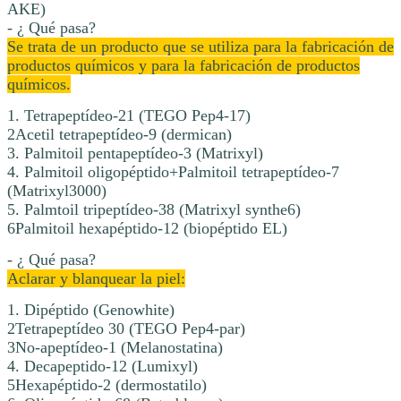
AKE)
- ¿ Qué pasa?
Se trata de un producto que se utiliza para la fabricación de
productos químicos y para la fabricación de productos
químicos.
1. Tetrapeptídeo-21 (TEGO Pep4-17)
2Acetil tetrapeptídeo-9 (dermican)
3. Palmitoil pentapeptídeo-3 (Matrixyl)
4. Palmitoil oligopéptido+Palmitoil tetrapeptídeo-7
(Matrixyl3000)
5. Palmtoil tripeptídeo-38 (Matrixyl synthe6)
6Palmitoil hexapéptido-12 (biopéptido EL)
- ¿ Qué pasa?
Aclarar y blanquear la piel:
1. Dipéptido (Genowhite)
2Tetrapeptídeo 30 (TEGO Pep4-par)
3No-apeptídeo-1 (Melanostatina)
4. Decapeptido-12 (Lumixyl)
5Hexapéptido-2 (dermostatilo)