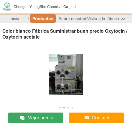
Chengdu YoungShe Chemical Co., Ltd
Inicio
Productos
Sobre nosotros
Visita a la fábrica
>>
Color blanco Fábrica Suministrar buen precio Oxytocin /
Oxytocin acetate
Mejor precio
Contacto