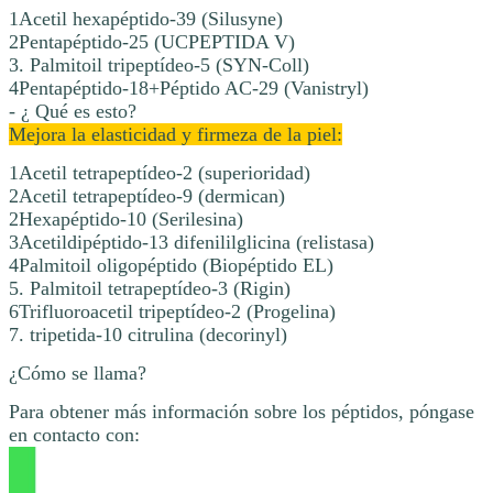
1Acetil hexapéptido-39 (Silusyne)
2Pentapéptido-25 (UCPEPTIDA V)
3. Palmitoil tripeptídeo-5 (SYN-Coll)
4Pentapéptido-18+Péptido AC-29 (Vanistryl)
- ¿ Qué es esto?
Mejora la elasticidad y firmeza de la piel:
1Acetil tetrapeptídeo-2 (superioridad)
2Acetil tetrapeptídeo-9 (dermican)
2Hexapéptido-10 (Serilesina)
3Acetildipéptido-13 difenililglicina (relistasa)
4Palmitoil oligopéptido (Biopéptido EL)
5. Palmitoil tetrapeptídeo-3 (Rigin)
6Trifluoroacetil tripeptídeo-2 (Progelina)
7. tripetida-10 citrulina (decorinyl)
¿Cómo se llama?
Para obtener más información sobre los péptidos, póngase
en contacto con: