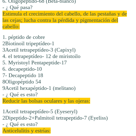
6. Oligopéptido-68 (Beta-blanco)
- ¿ Qué pasa?
Estimula el crecimiento del cabello, de las pestañas y de
las cejas; lucha contra la pérdida y pigmentación del
cabello:
1. péptido de cobre
2Biotinoil tripeptídeo-1
3Acetil tetrapeptídeo-3 (Capixyl)
4. el tetrapeptídeo- 12 de miristoilo
5. Myristoyl Pentapeptide-17
6. decapeptido-10
7- Decapeptido 18
8Oligopéptido 54
9Acetil hexapéptido-1 (melitano)
- ¿ Qué es esto?
Reducir las bolsas oculares y las ojeras:
1Acetil tetrapeptídeo-5 (Eyeseryl)
2Dipeptido-2+Palmitoil tetrapeptido-7 (Eyeliss)
- ¿ Qué es esto?
Anticelulitis y estrías: