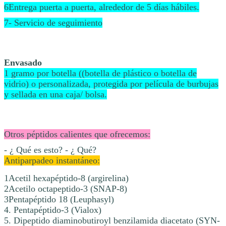
6Entrega puerta a puerta, alrededor de 5 días hábiles.
7- Servicio de seguimiento
Envasado
1 gramo por botella ((botella de plástico o botella de
vidrio) o personalizada, protegida por película de burbujas
y sellada en una caja/ bolsa.
Otros péptidos calientes que ofrecemos:
- ¿ Qué es esto? - ¿ Qué?
Antiparpadeo instantáneo:
1Acetil hexapéptido-8 (argirelina)
2Acetilo octapeptido-3 (SNAP-8)
3Pentapéptido 18 (Leuphasyl)
4. Pentapéptido-3 (Vialox)
5. Dipeptido diaminobutiroyl benzilamida diacetato (SYN-