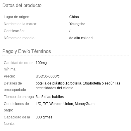
Datos del producto
Lugar de origen:
China.
Nombre de la marca:
Youngshe
Certificación:
/
Número de modelo:
de alta calidad
Pago y Envío Términos
Cantidad de orden
100mg
mínima:
Precio:
USD50-3000/g
Detalles de
botella de plástico,1g/botella, 10g/botella o según las
necesidades del cliente
empaquetado:
Tiempo de entrega:
3 a 5 días hábiles
Condiciones de
L/C, T/T, Western Union, MoneyGram
pago:
Capacidad de la
300 g/mes
fuente: