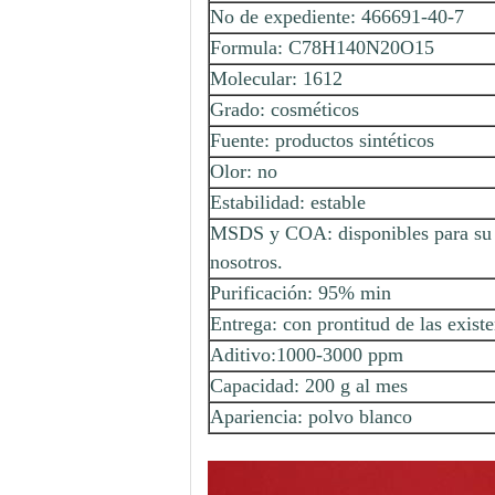
No de expediente: 466691-40-7
Formula: C78H140N20O15
Molecular: 1612
Grado: cosméticos
Fuente: productos sintéticos
Olor: no
Estabilidad: estable
MSDS y COA: disponibles para su r
nosotros.
Purificación: 95% min
Entrega: con prontitud de las exist
Aditivo:1000-3000 ppm
Capacidad: 200 g al mes
Apariencia: polvo blanco