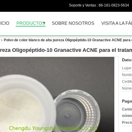
Soporte y Ventas :
86-181-0823-5634
NICIO
PRODUCTOS
SOBRE NOSOTROS
VISITA A LA F
Polvo de color blanco de alta pureza Oligopéptido-10 Granactive ACNE para
ureza Oligopéptido-10 Granactive ACNE para el trat
Dato
Lugar 
Nombr
Certif
Númer
Pago
Canti
mínim
Preci