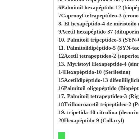
6Palmitoil hexapéptido-12 (biopé
7Caprooyl tetrapeptídeo-3 (crono
8. El hexapéptido-4 de miristoilo
9Acetil hexapéptido 37 (difuporin
10. Palmitoil tripeptídeo-5 (SYN-
11. Palmitoildipéptido-5 (SYN-ta
12Acetil tetrapeptídeo-2 (superio
13. Myristoyl Hexapeptide-4 (sim
14Hexapéptido-10 (Serilesina)
15Acetildipéptido-13 difenililglici
16Palmitoil oligopéptido (Biopép
17. Palmitoil tetrapeptídeo-3 (Rig
18Trifluoroacetil tripeptídeo-2 (P
19. tripetida-10 citrulina (decorin
20Hexapéptido-9 (Collaxyl)