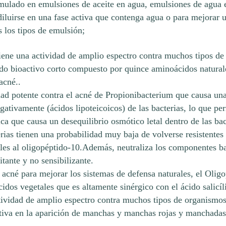
mulado en emulsiones de aceite en agua, emulsiones de agua e
 diluirse en una fase activa que contenga agua o para mejorar 
s los tipos de emulsión;
iene una actividad de amplio espectro contra muchos tipos de 
ido bioactivo corto compuesto por quince aminoácidos natural
acné..
dad potente contra el acné de Propionibacterium que causa una
ativamente (ácidos lipoteicoicos) de las bacterias, lo que per
ca que causa un desequilibrio osmótico letal dentro de las b
ias tienen una probabilidad muy baja de volverse resistentes y
bles al oligopéptido-10.Además, neutraliza los componentes ba
tante y no sensibilizante.
acné para mejorar los sistemas de defensa naturales, el Olig
dos vegetales que es altamente sinérgico con el ácido salicí
tividad de amplio espectro contra muchos tipos de organismos
tiva en la aparición de manchas y manchas rojas y manchadas