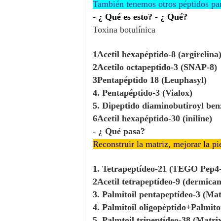
También tenemos otros péptidos para
- ¿ Qué es esto? - ¿ Qué?
Toxina botulínica
1Acetil hexapéptido-8 (argirelina
2Acetilo octapeptido-3 (SNAP-8)
3Pentapéptido 18 (Leuphasyl)
4. Pentapéptido-3 (Vialox)
5. Dipeptido diaminobutiroyl be
6Acetil hexapéptido-30 (iniline)
- ¿ Qué pasa?
Reconstruir la matriz, mejorar la pi
1. Tetrapeptídeo-21 (TEGO Pep4
2Acetil tetrapeptídeo-9 (dermican
3. Palmitoil pentapeptídeo-3 (Mat
4. Palmitoil oligopéptido+Palmito
5. Palmtoil tripeptídeo-38 (Matri