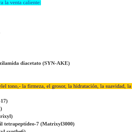
 la venta caliente:
)
nzilamida diacetato (SYN-AKE)
el
el tono,
- la firmeza, el grosor, la hidratación, la suavidad, la
-17)
)
rixyl)
il tetrapeptídeo-7 (Matrixyl3000)
xyl synthe6)