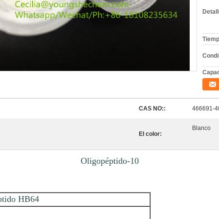
Detal
Tiemp
Condi
Capac
CAS NO::
466691-4
Blanco
El color:
Oligopéptido-10
ptido HB64