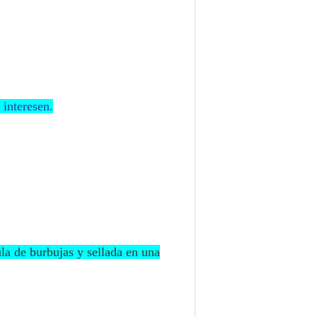
 interesen.
ula de burbujas y sellada en una