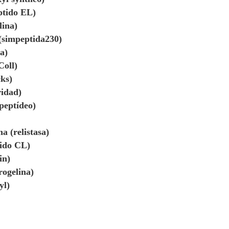
ptido EL)
lina)
 (simpeptida230)
a)
Coll)
cks)
ridad)
peptídeo)
na (relistasa)
tido CL)
in)
rogelina)
yl)