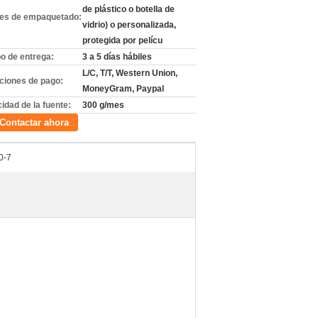
de plástico o botella de
les de empaquetado:
vidrio) o personalizada,
protegida por pelícu
o de entrega:
3 a 5 días hábiles
L/C, T/T, Western Union,
ciones de pago:
MoneyGram, Paypal
idad de la fuente:
300 g/mes
Contactar ahora
0-7