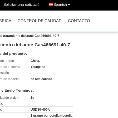
Solicitar una cotización
Spanish
ÁBRICA
CONTROL DE CALIDAD
CONTACTO
 el tratamiento del acné Cas466691-40-7
amiento del acné Cas466691-40-7
s del producto:
de origen:
China.
e de la marca:
Youngshe
icación:
/
o de modelo:
de alta calidad
 y Envío Términos:
dad de orden
1g
a:
o:
USD30-400/g
1 gramo por botella ((botella