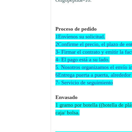
Oligopeptide-10.
Proceso de pedido
1Envíenos su solicitud.
2Confirme el precio, el plazo de ent
3- Firmar el contrato y emitir la fac
4- El pago está a su lado.
5. Nosotros organizamos el envío 
6Entrega puerta a puerta, alrededor 
7- Servicio de seguimiento
Envasado
1 gramo por botella ((botella de plá
caja/ bolsa.