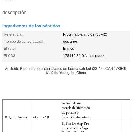
descripción
Ingredientes de los péptidos
Referencia::
Proteína β-amiloide (33-42)
Tiempo de conservación:
dos años
El color:
Blanco
El CAS:
178949-81-0 No se puede
Amiloide β-proteína de color blanco de buena calidad (33-42), CAS 178949-
81-0 de Youngshe Chem
Se trata de una
mezcla de hidróxido
de potasio y
TRH, tiroliberina
24305-27-9
hidróxido de potasio
H-Phe-Ile-Asp-Pro-
Glu-Leu-Gln-Arg-