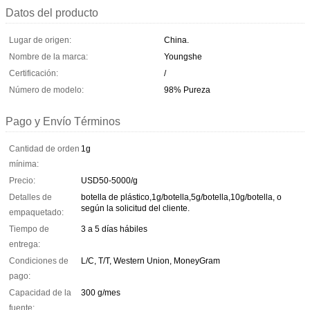
Datos del producto
Lugar de origen:
China.
Nombre de la marca:
Youngshe
Certificación:
/
Número de modelo:
98% Pureza
Pago y Envío Términos
Cantidad de orden
1g
mínima:
Precio:
USD50-5000/g
Detalles de
botella de plástico,1g/botella,5g/botella,10g/botella, o
según la solicitud del cliente.
empaquetado:
Tiempo de
3 a 5 días hábiles
entrega:
Condiciones de
L/C, T/T, Western Union, MoneyGram
pago:
Capacidad de la
300 g/mes
fuente: