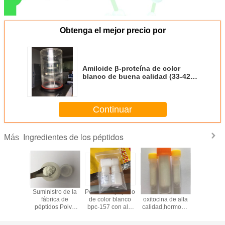
Obtenga el mejor precio por
Amiloide β-proteína de color
blanco de buena calidad (33-42),
CAS 178949-81-0 de Youngshe
Chem
Continuar
Ingredientes de los péptidos
Más
157 puro
Suministro de la
Pentadecapéptido
Acetato de
Epitalon / 
ulturismo
fábrica de
de color blanco
oxitocina de alta
Epitalon / 
ca china.
péptidos Polvo
bpc-157 con alta
calidad,hormona
Epitalon 
blanco de
pureza de fábrica
oxitocina y
de buena 
timógeno (Glu-
china confiable
oxitocina sintética
de color 