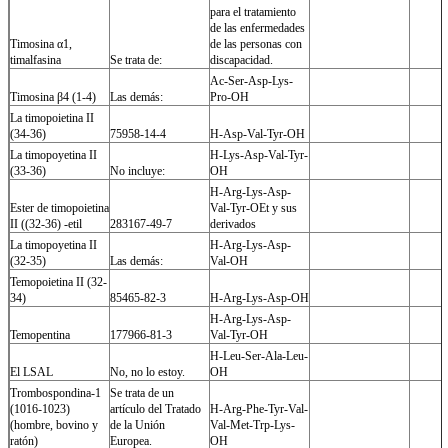
para el tratamiento
de las enfermedades
Timosina α1,
de las personas con
timalfasina
Se trata de:
discapacidad.
Ac-Ser-Asp-Lys-
Timosina β4 (1-4)
Las demás:
Pro-OH
La timopoietina II
(34-36)
75958-14-4
H-Asp-Val-Tyr-OH
La timopoyetina II
H-Lys-Asp-Val-Tyr-
(33-36)
No incluye:
OH
H-Arg-Lys-Asp-
Ester de timopoietina
Val-Tyr-OEt y sus
II ((32-36) -etil
283167-49-7
derivados
La timopoyetina II
H-Arg-Lys-Asp-
(32-35)
Las demás:
Val-OH
Temopoietina II (32-
34)
85465-82-3
H-Arg-Lys-Asp-OH
H-Arg-Lys-Asp-
Temopentina
177966-81-3
Val-Tyr-OH
H-Leu-Ser-Ala-Leu-
El LSAL
No, no lo estoy.
OH
Trombospondina-1
Se trata de un
(1016-1023)
artículo del Tratado
H-Arg-Phe-Tyr-Val-
(hombre, bovino y
de la Unión
Val-Met-Trp-Lys-
ratón)
Europea.
OH