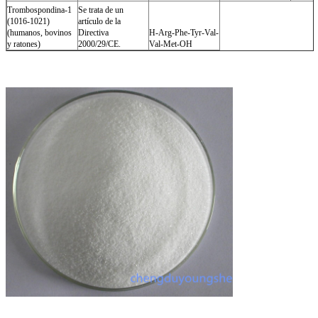
Trombospondina-1
Se trata de un
(1016-1021)
artículo de la
(humanos, bovinos
Directiva
H-Arg-Phe-Tyr-Val-
y ratones)
2000/29/CE.
Val-Met-OH