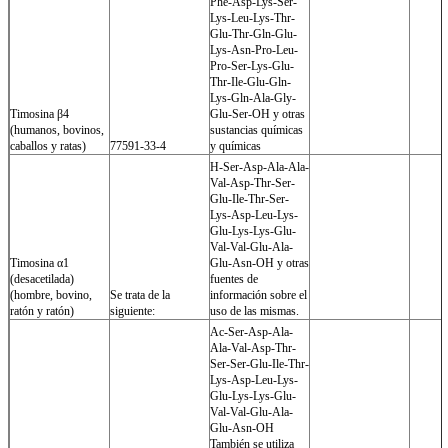
Phe-Asp-Lys-Ser-
Lys-Leu-Lys-Thr-
Glu-Thr-Gln-Glu-
Lys-Asn-Pro-Leu-
Pro-Ser-Lys-Glu-
Thr-Ile-Glu-Gln-
Lys-Gln-Ala-Gly-
Timosina β4
Glu-Ser-OH y otras
(humanos, bovinos,
sustancias químicas
caballos y ratas)
77591-33-4
y químicas
H-Ser-Asp-Ala-Ala-
Val-Asp-Thr-Ser-
Glu-Ile-Thr-Ser-
Lys-Asp-Leu-Lys-
Glu-Lys-Lys-Glu-
Val-Val-Glu-Ala-
Timosina α1
Glu-Asn-OH y otras
(desacetilada)
fuentes de
(hombre, bovino,
Se trata de la
información sobre el
ratón y ratón)
siguiente:
uso de las mismas.
Ac-Ser-Asp-Ala-
Ala-Val-Asp-Thr-
Ser-Ser-Glu-Ile-Thr-
Lys-Asp-Leu-Lys-
Glu-Lys-Lys-Glu-
Val-Val-Glu-Ala-
Glu-Asn-OH
También se utiliza