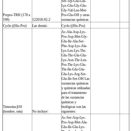
Ser-Trp-Glu-Glu-
Lys-Glu-Gly-Glu-
Gly-Val-Leu-Met-
Prepro-TRH (178 a
Pro-Glu-OH y otras
199)
122018-92-2
sustancias químicas
Cyclo ((His-Pro)
Las demás:
Cyclo ((His-Pro)
Ac-Ala-Asp-Lys-
Pro-Asp-Met-Gly-
Glu-Ile-Ala-Ser-
Phe-Asp-Lys-Ala-
Lys-Leu-Lys-Thr-
Glu-Thr-Gln-Glu-
Lys-Asn-Thr-Leu-
Pro-Thr-Lys-Glu-
Thr-Ile-Glu-Gln-
Glu-Lys-Arg-Ser-
Glu-Ile-Ser-OH Las
sustancias químicas
y químicas utilizadas
para el tratamiento
de las sustancias
químicas y
Timosina β10
biológicas son las
(hombre, rata)
No incluye:
siguientes:
Ac-Ser-Asp-Lys-
Pro-Asp-Met-Ala-
Glu-Ile-Glu-Lys-