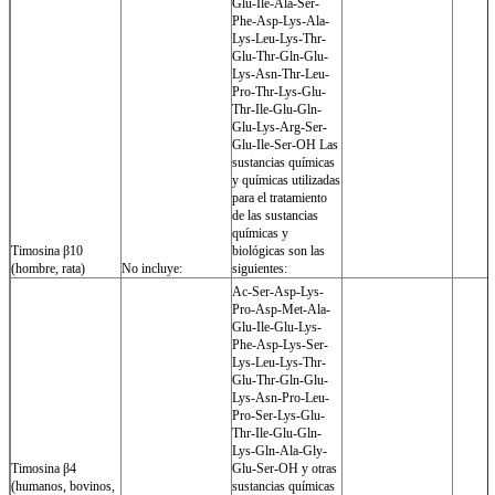
Glu-Ile-Ala-Ser-
Phe-Asp-Lys-Ala-
Lys-Leu-Lys-Thr-
Glu-Thr-Gln-Glu-
Lys-Asn-Thr-Leu-
Pro-Thr-Lys-Glu-
Thr-Ile-Glu-Gln-
Glu-Lys-Arg-Ser-
Glu-Ile-Ser-OH Las
sustancias químicas
y químicas utilizadas
para el tratamiento
de las sustancias
químicas y
Timosina β10
biológicas son las
(hombre, rata)
No incluye:
siguientes:
Ac-Ser-Asp-Lys-
Pro-Asp-Met-Ala-
Glu-Ile-Glu-Lys-
Phe-Asp-Lys-Ser-
Lys-Leu-Lys-Thr-
Glu-Thr-Gln-Glu-
Lys-Asn-Pro-Leu-
Pro-Ser-Lys-Glu-
Thr-Ile-Glu-Gln-
Lys-Gln-Ala-Gly-
Timosina β4
Glu-Ser-OH y otras
(humanos, bovinos,
sustancias químicas