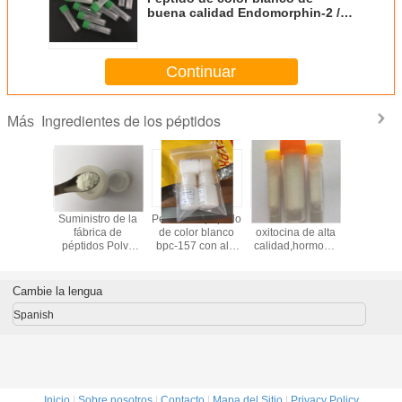
buena calidad Endomorphin-2 /
cas141801-26-5 Youngshe Chem
Continuar
Ingredientes de los péptidos
Más
157 puro
Suministro de la
Pentadecapéptido
Acetato de
Epitalon / 
ulturismo
fábrica de
de color blanco
oxitocina de alta
Epitalon / 
ca china.
péptidos Polvo
bpc-157 con alta
calidad,hormona
Epitalon 
blanco de
pureza de fábrica
oxitocina y
de buena 
timógeno (Glu-
china confiable
oxitocina sintética
de color 
Trp)
de color blanco
Cambie la lengua
Spanish
Inicio
|
Sobre nosotros
|
Contacto
|
Mapa del Sitio
|
Privacy Policy