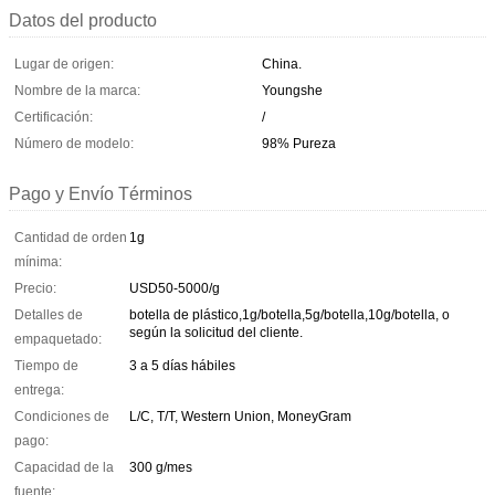
Datos del producto
Lugar de origen:
China.
Nombre de la marca:
Youngshe
Certificación:
/
Número de modelo:
98% Pureza
Pago y Envío Términos
Cantidad de orden
1g
mínima:
Precio:
USD50-5000/g
Detalles de
botella de plástico,1g/botella,5g/botella,10g/botella, o
según la solicitud del cliente.
empaquetado:
Tiempo de
3 a 5 días hábiles
entrega:
Condiciones de
L/C, T/T, Western Union, MoneyGram
pago:
Capacidad de la
300 g/mes
fuente: