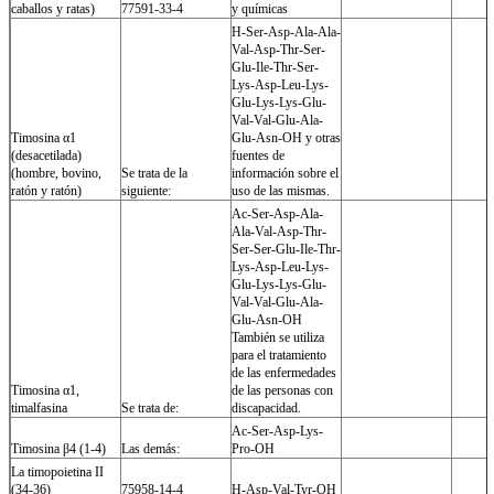
caballos y ratas)
77591-33-4
y químicas
H-Ser-Asp-Ala-Ala-
Val-Asp-Thr-Ser-
Glu-Ile-Thr-Ser-
Lys-Asp-Leu-Lys-
Glu-Lys-Lys-Glu-
Val-Val-Glu-Ala-
Timosina α1
Glu-Asn-OH y otras
(desacetilada)
fuentes de
(hombre, bovino,
Se trata de la
información sobre el
ratón y ratón)
siguiente:
uso de las mismas.
Ac-Ser-Asp-Ala-
Ala-Val-Asp-Thr-
Ser-Ser-Glu-Ile-Thr-
Lys-Asp-Leu-Lys-
Glu-Lys-Lys-Glu-
Val-Val-Glu-Ala-
Glu-Asn-OH
También se utiliza
para el tratamiento
de las enfermedades
Timosina α1,
de las personas con
timalfasina
Se trata de:
discapacidad.
Ac-Ser-Asp-Lys-
Timosina β4 (1-4)
Las demás:
Pro-OH
La timopoietina II
(34-36)
75958-14-4
H-Asp-Val-Tyr-OH