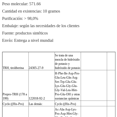
Peso molecular: 571.66
Cantidad en existencias: 10 gramos
Purificación: > 98,0%
Embalaje: según las necesidades de los clientes
Fuente: productos sintéticos
Envío: Entrega a nivel mundial
Se trata de una
mezcla de hidróxido
de potasio y
TRH, tiroliberina
24305-27-9
hidróxido de potasio
H-Phe-Ile-Asp-Pro-
Glu-Leu-Gln-Arg-
Ser-Trp-Glu-Glu-
Lys-Glu-Gly-Glu-
Gly-Val-Leu-Met-
Prepro-TRH (178 a
Pro-Glu-OH y otras
199)
122018-92-2
sustancias químicas
Cyclo ((His-Pro)
Las demás:
Cyclo ((His-Pro)
Ac-Ala-Asp-Lys-
Pro-Asp-Met-Gly-