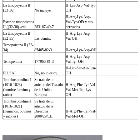
La timopoyetina II
H-Lys-Asp-Val-Tyr-
(33-36)
No incluye:
OH
H-Arg-Lys-Asp-
Ester de timopoietina
Val-Tyr-OEt y sus
II ((32-36) -etil
283167-49-7
derivados
La timopoyetina II
H-Arg-Lys-Asp-
(32-35)
Las demás:
Val-OH
Temopoietina II (32-
34)
85465-82-3
H-Arg-Lys-Asp-OH
H-Arg-Lys-Asp-
Temopentina
177966-81-3
Val-Tyr-OH
H-Leu-Ser-Ala-Leu-
El LSAL
No, no lo estoy.
OH
Trombospondina-1
Se trata de un
(1016-1023)
artículo del Tratado
H-Arg-Phe-Tyr-Val-
(hombre, bovino y
de la Unión
Val-Met-Trp-Lys-
ratón)
Europea.
OH
Trombospondina-1
Se trata de un
(1016-1021)
artículo de la
(humanos, bovinos
Directiva
H-Arg-Phe-Tyr-Val-
y ratones)
2000/29/CE.
Val-Met-OH